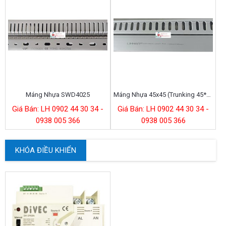
Máng Nhựa SWD4025
Máng Nhựa 45x45 (Trunking 45*45) Lihhan
M
Giá Bán: LH 0902 44 30 34 -
Giá Bán: LH 0902 44 30 34 -
0938 005 366
0938 005 366
KHÓA ĐIỀU KHIỂN