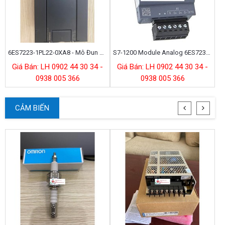
6ES7223-1PL22-0XA8 - Mô Đun S7-200 EM 223 16DI/16DO
S7-1200 Module Analog 6ES7231-4HA30-0XB0
Giá Bán: LH 0902 44 30 34 -
Giá Bán: LH 0902 44 30 34 -
0938 005 366
0938 005 366
CẢM BIẾN