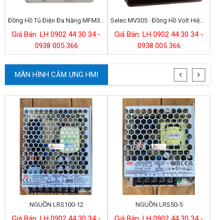
Đồng Hồ Tủ Điện Đa Năng MFM383A
Selec MV305 : Đồng Hồ Volt Hiện Số 96x96
Giá Bán: LH 0902 44 30 34 -
Giá Bán: LH 0902 44 30 34 -
0938 005 366
0938 005 366
MÀN HÌNH CẢM ƯNG HMI
NGUỒN LRS100-12
NGUỒN LRS50-5
Giá Bán: LH 0902 44 30 34 -
Giá Bán: LH 0902 44 30 34 -