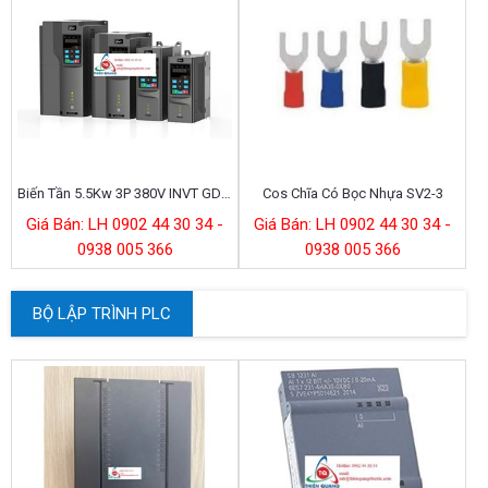
Biến Tần 5.5Kw 3P 380V INVT GD270-5R5-4
Cos Chĩa Có Bọc Nhựa SV2-3
Giá Bán: LH 0902 44 30 34 -
Giá Bán: LH 0902 44 30 34 -
0938 005 366
0938 005 366
BỘ LẬP TRÌNH PLC