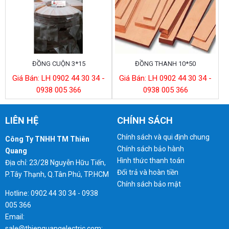
ĐỒNG CUỘN 3*15
ĐỒNG THANH 10*50
Giá Bán: LH 0902 44 30 34 -
Giá Bán: LH 0902 44 30 34 -
0938 005 366
0938 005 366
LIÊN HỆ
CHÍNH SÁCH
Chính sách và qui định chung
Công Ty TNHH TM Thiên
Chính sách bảo hành
Quang
Hình thức thanh toán
Địa chỉ: 23/28 Nguyễn Hữu Tiến,
Đổi trả và hoàn tiền
P.Tây Thạnh, Q.Tân Phú, TP.HCM
Chính sách bảo mật
Hotline: 0902 44 30 34 - 0938
005 366
Email:
sale@thienquangelectric.com;