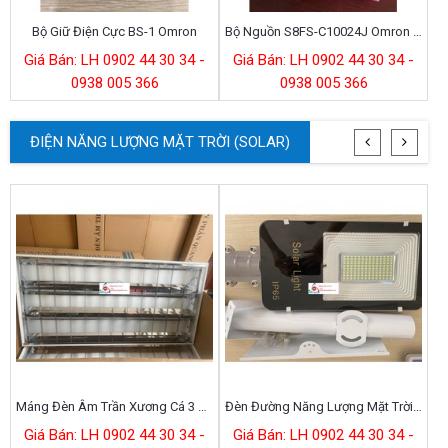
Bộ Giữ Điện Cực BS-1 Omron
Bộ Nguồn S8FS-C10024J Omron 100W 24V 4.5A
Giá Bán: LH 0902 44 30 34 -
Giá Bán: LH 0902 44 30 34 -
0938 005 366
0938 005 366
ĐIỆN NĂNG LƯỢNG MẶT TRỜI (SOLAR)
Máng Đèn Âm Trần Xương Cá 3 Bóng 1.2m
Đèn Đường Năng Lượng Mặt Trời 200W
Giá Bán: LH 0902 44 30 34 -
Giá Bán: LH 0902 44 30 34 -