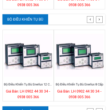
0938 005 366
0938 005 366
BỘ ĐIỀU KHIỂN TỤ BÙ
Bộ Điều Khiển Tụ Bù Enerlux 12 Cấp
Bộ Điều Khiển Tụ Bù Enerlux 8 Cấp
Bộ
Giá Bán: LH 0902 44 30 34 -
Giá Bán: LH 0902 44 30 34 -
0938 005 366
0938 005 366