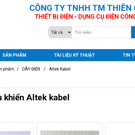
CÔNG TY TNHH TM THIÊN
THIẾT BỊ ĐIỆN - DỤNG CỤ ĐIỆN CÔN
SẢN PHẨM
TÀI LIỆU KỸ THUẬT
TIN 
n phẩm
/
DÂY ĐIỆN
/
Altek Kabel
L
 khiển Altek kabel