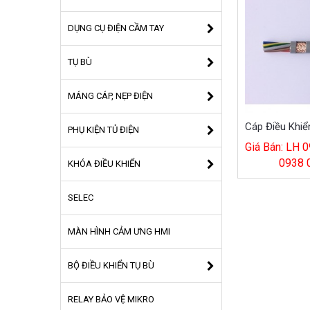
DỤNG CỤ ĐIỆN CẦM TAY
TỤ BÙ
MÁNG CÁP, NẸP ĐIỆN
PHỤ KIỆN TỦ ĐIỆN
Giá Bán: LH 0
0938 
KHÓA ĐIỀU KHIỂN
SELEC
MÀN HÌNH CẢM ƯNG HMI
BỘ ĐIỀU KHIỂN TỤ BÙ
RELAY BẢO VỆ MIKRO