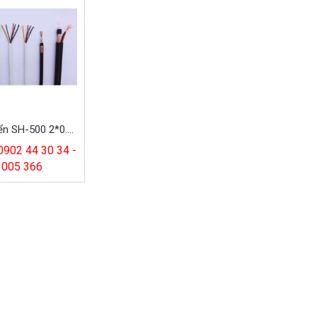
Cáp Điều Khiển SH-500 2*0.5 Altek Kabel
 0902 44 30 34 -
 005 366