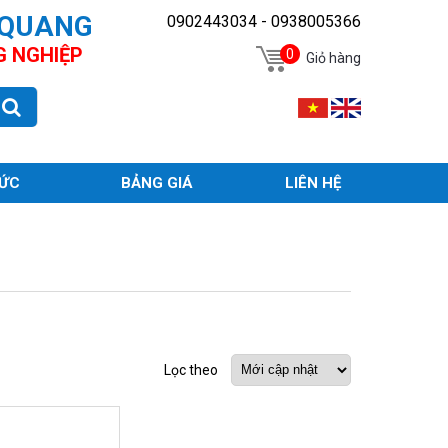
 QUANG
0902443034 - 0938005366
G NGHIỆP
0
Giỏ hàng
TỨC
BẢNG GIÁ
LIÊN HỆ
Lọc theo