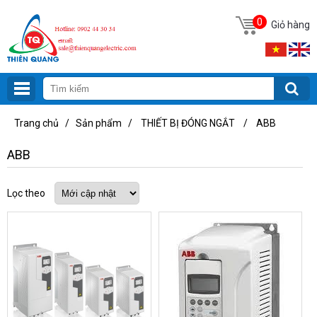
0
Giỏ hàng
Trang chủ
/
Sản phẩm
/
THIẾT BỊ ĐÓNG NGẮT
/
ABB
ABB
Lọc theo