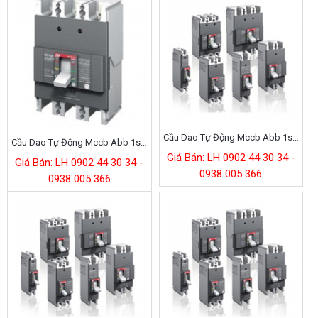
Cầu Dao Tự Động Mccb Abb 1sda079806r1
Cầu Dao Tự Động Mccb Abb 1sda079807r1
Giá Bán: LH 0902 44 30 34 -
Giá Bán: LH 0902 44 30 34 -
0938 005 366
0938 005 366