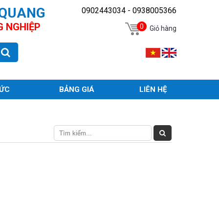
 QUANG
0902443034 - 0938005366
G NGHIỆP
0
Giỏ hàng
TỨC
BẢNG GIÁ
LIÊN HỆ