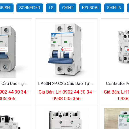
BISHI
SCHNEIDER
LS
CHINT
HYUNDAI
SHIHLIN
LA63H 2P C20 Cầu Dao Tự Động 2P 20A
LA63N 2P C25 Cầu Dao Tự Động 2P 25A
Contactor M
902 44 30 34 -
Giá Bán: LH 0902 44 30 34 -
Giá Bán: LH
005 366
0938 005 366
0938