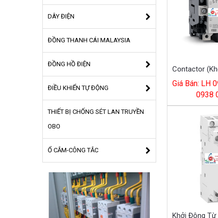
DÂY ĐIỆN
ĐỒNG THANH CÁI MALAYSIA
ĐỒNG HỒ ĐIỆN
Giá Bán: LH 0
ĐIỀU KHIỂN TỰ ĐỘNG
0938 
THIẾT BỊ CHỐNG SÉT LAN TRUYỀN
OBO
Ổ CẮM-CÔNG TẮC