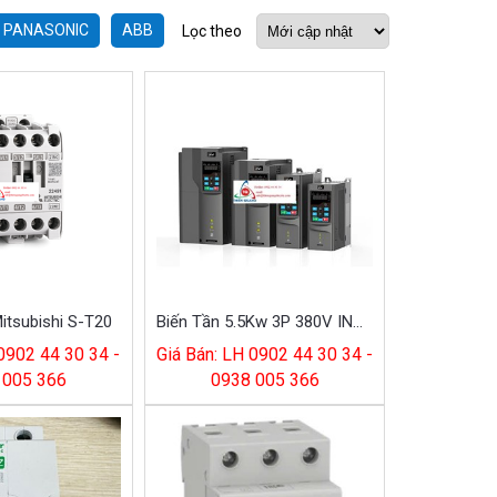
PANASONIC
ABB
Lọc theo
itsubishi S-T20
Biến Tần 5.5Kw 3P 380V INVT GD270-5R5-4
 0902 44 30 34 -
Giá Bán: LH 0902 44 30 34 -
 005 366
0938 005 366