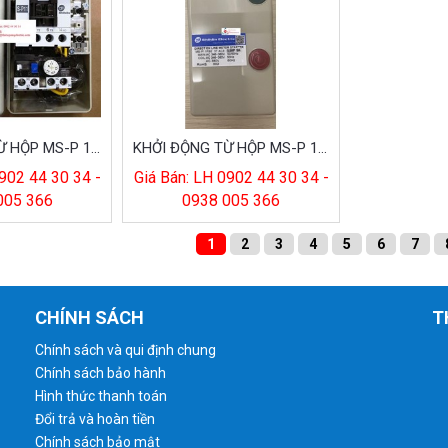
KHỞI ĐỘNG TỪ HỘP MS-P 11PB 9A 380V
KHỞI ĐỘNG TỪ HỘP MS-P 11PB 11A 380V
902 44 30 34 -
Giá Bán: LH 0902 44 30 34 -
005 366
0938 005 366
1
2
3
4
5
6
7
CHÍNH SÁCH
T
Chính sách và qui định chung
Chính sách bảo hành
Hình thức thanh toán
Đổi trả và hoàn tiền
Chính sách bảo mật