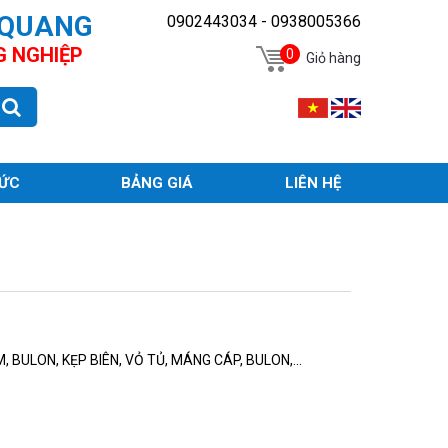
 QUANG
0902443034 - 0938005366
G NGHIỆP
0
Giỏ hàng
TỨC
BẢNG GIÁ
LIÊN HỆ
, BULON, KẸP BIÊN, VỎ TỦ, MÁNG CÁP, BULON,...