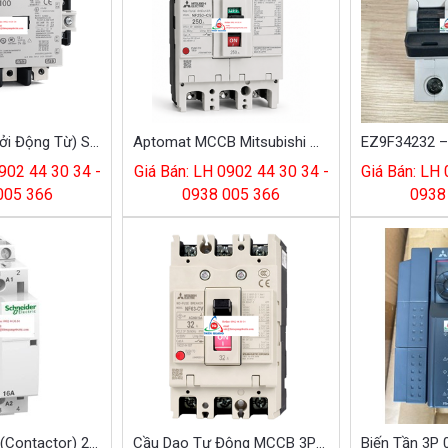
Contactor (Khởi Động Từ) S-T100 AC220V
Aptomat MCCB Mitsubishi NF250-CV 3P 250A
902 44 30 34 -
Giá Bán: LH 0902 44 30 34 -
Giá Bán: LH
005 366
0938 005 366
0938
Khởi Động Từ (Contactor) 2P 16A 2NO A9C22712
Cầu Dao Tự Động MCCB 3P 32A (NF63-CV 3P 32A) Mitsubishi