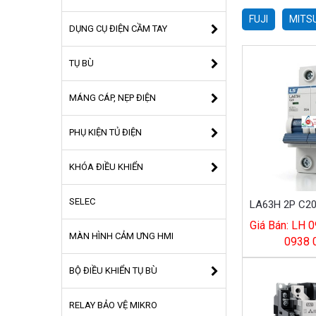
FUJI
MITSU
DỤNG CỤ ĐIỆN CẦM TAY
TỤ BÙ
MÁNG CÁP, NẸP ĐIỆN
PHỤ KIỆN TỦ ĐIỆN
KHÓA ĐIỀU KHIỂN
SELEC
Giá Bán: LH 0
MÀN HÌNH CẢM ƯNG HMI
0938 
BỘ ĐIỀU KHIỂN TỤ BÙ
RELAY BẢO VỆ MIKRO