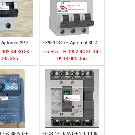
EZ9F34232 – Aptomat 2P 32A Easy9 Schneider
EZ9F34340 – Aptomat 3P 40A Easy9 Schneider
 0902 44 30 34 -
Giá Bán: LH 0902 44 30 34 -
 005 366
0938 005 366
Biến Tần 3P 0.75K 380V (FR-D740 0.75K)
ELCB 4P 100A (EBN104 100A) LS