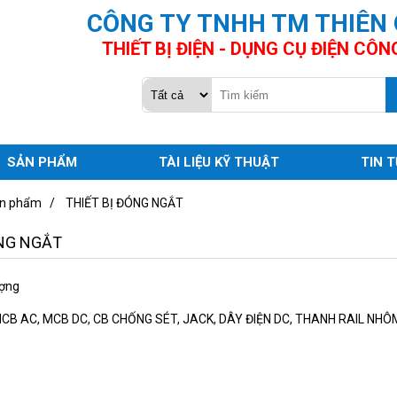
CÔNG TY TNHH TM THIÊN
THIẾT BỊ ĐIỆN - DỤNG CỤ ĐIỆN CÔN
SẢN PHẨM
TÀI LIỆU KỸ THUẬT
TIN 
n phẩm
/
THIẾT BỊ ĐÓNG NGẮT
ÓNG NGẮT
ượng
 MCB AC, MCB DC, CB CHỐNG SÉT, JACK, DÂY ĐIỆN DC, THANH RAIL NHÔM