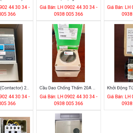
902 44 30 34 -
Giá Bán: LH 0902 44 30 34 -
Giá Bán: LH
005 366
0938 005 366
0938
Khởi Động Từ (Contactor) 220A S-P220T Shihlin
Cầu Dao Chống Thấm 20A S56SW320GY Schneider
902 44 30 34 -
Giá Bán: LH 0902 44 30 34 -
Giá Bán: LH
005 366
0938 005 366
0938