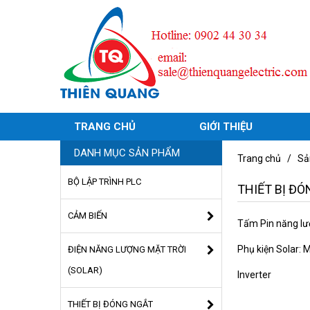
TRANG CHỦ
GIỚI THIỆU
DANH MỤC SẢN PHẨM
Trang chủ
/
Sả
BỘ LẬP TRÌNH PLC
THIẾT BỊ Đ
CẢM BIẾN
Tấm Pin năng l
Phụ kiện Solar:
ĐIỆN NĂNG LƯỢNG MẶT TRỜI
(SOLAR)
Inverter
THIẾT BỊ ĐÓNG NGẮT