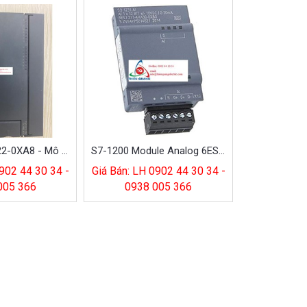
6ES7223-1PL22-0XA8 - Mô Đun S7-200 EM 223 16DI/16DO
S7-1200 Module Analog 6ES7231-4HA30-0XB0
902 44 30 34 -
Giá Bán: LH 0902 44 30 34 -
005 366
0938 005 366