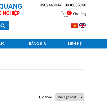
 QUANG
0902443034 - 0938005366
G NGHIỆP
0
Giỏ hàng
TỨC
BẢNG GIÁ
LIÊN HỆ
Lọc theo