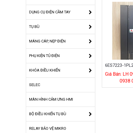
DỤNG CỤ ĐIỆN CẦM TAY
TỤ BÙ
MÁNG CÁP, NẸP ĐIỆN
PHỤ KIỆN TỦ ĐIỆN
KHÓA ĐIỀU KHIỂN
Giá Bán: LH 0
0938 
SELEC
MÀN HÌNH CẢM ƯNG HMI
BỘ ĐIỀU KHIỂN TỤ BÙ
RELAY BẢO VỆ MIKRO