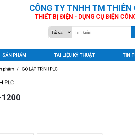
CÔNG TY TNHH TM THIÊN
THIẾT BỊ ĐIỆN - DỤNG CỤ ĐIỆN CÔN
SẢN PHẨM
TÀI LIỆU KỸ THUẬT
TIN 
n phẩm
/
BỘ LẬP TRÌNH PLC
H PLC
-1200