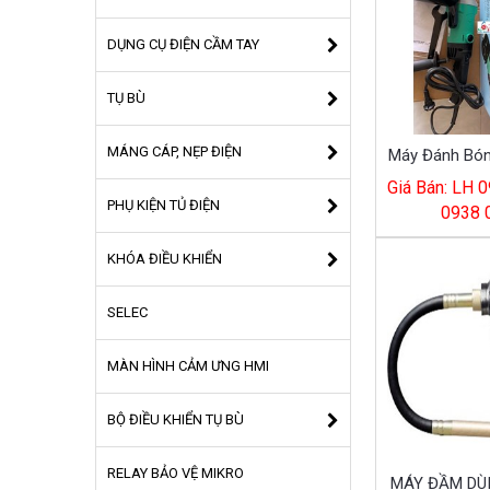
DỤNG CỤ ĐIỆN CẦM TAY
TỤ BÙ
MÁNG CÁP, NẸP ĐIỆN
Máy Đánh Bó
Giá Bán: LH 0
PHỤ KIỆN TỦ ĐIỆN
0938 
KHÓA ĐIỀU KHIỂN
SELEC
MÀN HÌNH CẢM ƯNG HMI
BỘ ĐIỀU KHIỂN TỤ BÙ
RELAY BẢO VỆ MIKRO
MÁY ĐẦM DÙI