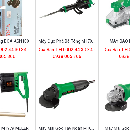
ng DCA ASN100
Máy Đục Phá Bê Tông M1700 (hộp Thiết)
MÁY BÀO 
902 44 30 34 -
Giá Bán: LH 0902 44 30 34 -
Giá Bán: LH
005 366
0938 005 366
0938
 M1979 MULER
Máy Mài Góc Tay Ngắn M169 (hộp Giấy)