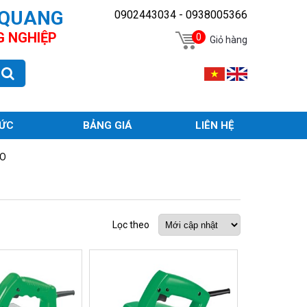
 QUANG
0902443034 - 0938005366
G NGHIỆP
0
Giỏ hàng
TỨC
BẢNG GIÁ
LIÊN HỆ
ÀO
Lọc theo