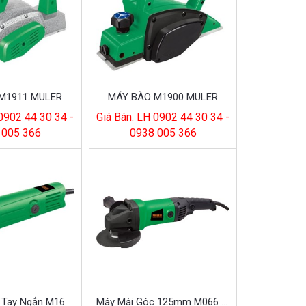
M1911 MULER
MÁY BÀO M1900 MULER
 0902 44 30 34 -
Giá Bán: LH 0902 44 30 34 -
 005 366
0938 005 366
Máy Mài Góc Tay Ngắn M168 (hộp Giấy)
Máy Mài Góc 125mm M066 (hộp Giấy)