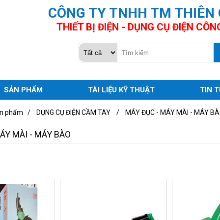
CÔNG TY TNHH TM THIÊN
THIẾT BỊ ĐIỆN - DỤNG CỤ ĐIỆN CÔN
SẢN PHẨM
TÀI LIỆU KỸ THUẬT
TIN 
n phẩm
/
DỤNG CỤ ĐIỆN CẦM TAY
/
MÁY ĐỤC - MÁY MÀI - MÁY B
ÁY MÀI - MÁY BÀO