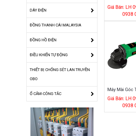
Giá Bán: LH 0
DÂY ĐIỆN
0938 
ĐỒNG THANH CÁI MALAYSIA
ĐỒNG HỒ ĐIỆN
ĐIỀU KHIỂN TỰ ĐỘNG
THIẾT BỊ CHỐNG SÉT LAN TRUYỀN
OBO
Ổ CẮM-CÔNG TẮC
Giá Bán: LH 0
0938 