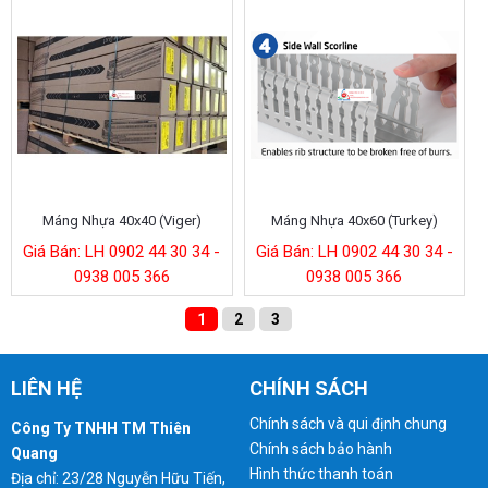
Máng Nhựa 40x40 (Viger)
Máng Nhựa 40x60 (Turkey)
Giá Bán: LH 0902 44 30 34 -
Giá Bán: LH 0902 44 30 34 -
0938 005 366
0938 005 366
1
2
3
LIÊN HỆ
CHÍNH SÁCH
Chính sách và qui định chung
Công Ty TNHH TM Thiên
Chính sách bảo hành
Quang
Hình thức thanh toán
Địa chỉ: 23/28 Nguyễn Hữu Tiến,