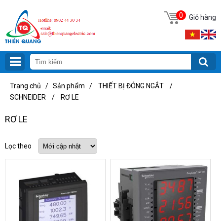
0
Giỏ hàng
Trang chủ
/
Sản phẩm
/
THIẾT BỊ ĐÓNG NGẮT
/
SCHNEIDER
/
RƠ LE
RƠ LE
Lọc theo