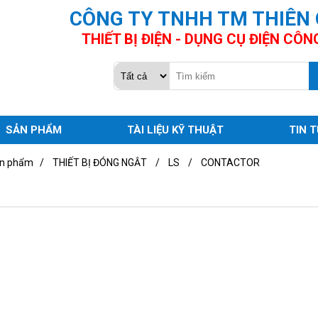
CÔNG TY TNHH TM THIÊN
THIẾT BỊ ĐIỆN - DỤNG CỤ ĐIỆN CÔN
SẢN PHẨM
TÀI LIỆU KỸ THUẬT
TIN 
n phẩm
/
THIẾT BỊ ĐÓNG NGẮT
/
LS
/
CONTACTOR