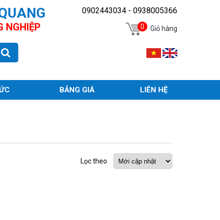
 QUANG
0902443034 - 0938005366
G NGHIỆP
0
Giỏ hàng
TỨC
BẢNG GIÁ
LIÊN HỆ
Lọc theo