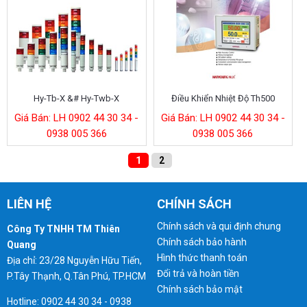
Hy-Tb-X &# Hy-Twb-X
Điều Khiển Nhiệt Độ Th500
Giá Bán: LH 0902 44 30 34 -
Giá Bán: LH 0902 44 30 34 -
0938 005 366
0938 005 366
1
2
LIÊN HỆ
CHÍNH SÁCH
Chính sách và qui định chung
Công Ty TNHH TM Thiên
Chính sách bảo hành
Quang
Hình thức thanh toán
Địa chỉ: 23/28 Nguyễn Hữu Tiến,
Đổi trả và hoàn tiền
P.Tây Thạnh, Q.Tân Phú, TP.HCM
Chính sách bảo mật
Hotline: 0902 44 30 34 - 0938