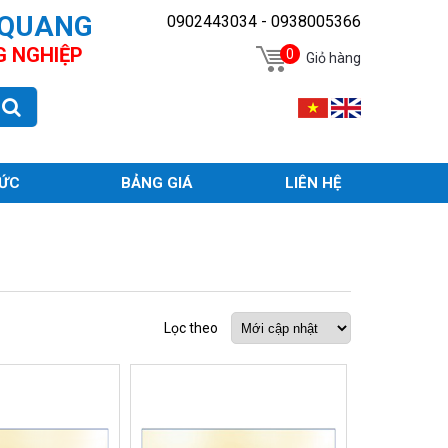
 QUANG
0902443034 - 0938005366
G NGHIỆP
0
Giỏ hàng
TỨC
BẢNG GIÁ
LIÊN HỆ
Lọc theo