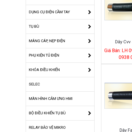
DỤNG CỤ ĐIỆN CẦM TAY
TỤ BÙ
MÁNG CÁP, NẸP ĐIỆN
Dây Cvv 
Giá Bán: LH 0
PHỤ KIỆN TỦ ĐIỆN
0938 
KHÓA ĐIỀU KHIỂN
SELEC
MÀN HÌNH CẢM ƯNG HMI
BỘ ĐIỀU KHIỂN TỤ BÙ
RELAY BẢO VỆ MIKRO
Dây F