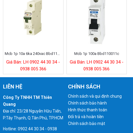
Mcb 1p 10a 6ka 240vac Bbd1101cnv
Mcb 1p 100a Bbd110011c
Giá Bán: LH 0902 44 30 34 -
Giá Bán: LH 0902 44 30 34 -
0938 005 366
0938 005 366
LIÊN HỆ
CHÍNH SÁCH
Chính sách và qui định chung
Công Ty TNHH TM Thiên
Chính sách bảo hành
Quang
Hình thức thanh toán
Địa chỉ: 23/28 Nguyễn Hữu Tiến,
Đổi trả và hoàn tiền
P.Tây Thạnh, Q.Tân Phú, TP.HCM
Chính sách bảo mật
Hotline: 0902 44 30 34 - 0938