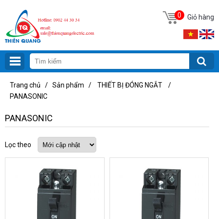
0
Giỏ hàng
Trang chủ
/
Sản phẩm
/
THIẾT BỊ ĐÓNG NGẮT
/
PANASONIC
PANASONIC
Lọc theo